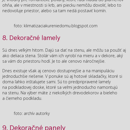
ohňa, ale v miestnosti si krb, ani piecku nemôžu dovoliť, lebo to
nedovoľuje priestor, alebo sa tam nedá postaviť komín.
foto: klimatizaciakureniedomu.blogspot.com
8. Dekoračné lamely
Sú dnes veľkým hitom. Dajú sa dať na stenu, ale môžu sa použiť aj
ako deliaca stena. Stolár vám ich vyrobí na mieru a v dekore, aký
sa vám do priestoru hodí. Je to ale cenovo náročnejšie.
Dnes existuje však aj cenovo dostupnejšie a na manipuláciu
jednoduchšie riešenie. V ponuke sú aj hotové skladačky, ktoré si
doma ľahko inštalujete sami. Sú to predpripravené lamely
na podkladovej doske, ktoré sa veľmi jednoducho namontujú
na stenu. Na výber máte z niekoľkých drevodekorov a bieleho
a čierneho podkladu.
foto: archív autorky
9. Dekoračné panely