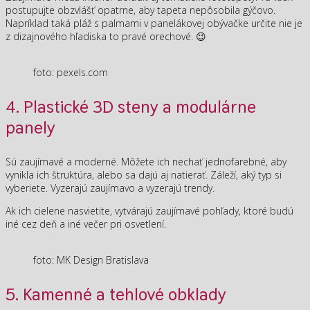
postupujte obzvlášť opatrne, aby tapeta nepôsobila gýčovo.
Napríklad taká pláž s palmami v panelákovej obývačke určite nie je
z dizajnového hľadiska to pravé orechové. 😉
foto: pexels.com
4. Plastické 3D steny a modulárne
panely
Sú zaujímavé a moderné. Môžete ich nechať jednofarebné, aby
vynikla ich štruktúra, alebo sa dajú aj natierať. Záleží, aký typ si
vyberiete. Vyzerajú zaujímavo a vyzerajú trendy.
Ak ich cielene nasvietite, vytvárajú zaujímavé pohľady, ktoré budú
iné cez deň a iné večer pri osvetlení.
foto: MK Design Bratislava
5. Kamenné a tehlové obklady