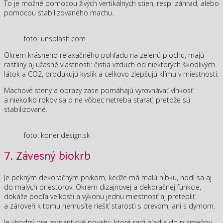
To je možné pomocou živých vertikálnych stien, resp. záhrad, alebo
pomocou stabilizovaného machu.
foto: unsplash.com
Okrem krásneho relaxačného pohľadu na zelenú plochu, majú
rastliny aj úžasné vlastnosti: čistia vzduch od niektorých škodlivých
látok a CO2, produkujú kyslík a celkovo zlepšujú klímu v miestnosti.
Machové steny a obrazy zase pomáhajú vyrovnávať vlhkosť
a niekoľko rokov sa o ne vôbec netreba starať, pretože sú
stabilizované.
foto: koneridesign.sk
7. Závesný biokrb
Je pekným dekoračným prvkom, keďže má malú hĺbku, hodí sa aj
do malých priestorov. Okrem dizajnovej a dekoračnej funkcie,
dokáže podľa veľkosti a výkonu jednu miestnosť aj pretepliť
a zároveň k tomu nemusíte riešiť starosti s drevom, ani s dymom.
Je vhodný pre romantické povahy, ktoré radi hľadia do plameňov