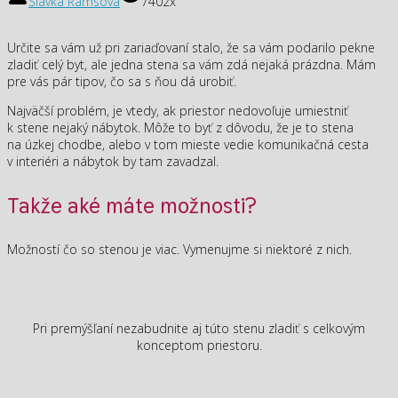
Slávka Ramsová
7402x
Určite sa vám už pri zariaďovaní stalo, že sa vám podarilo pekne
zladiť celý byt, ale jedna stena sa vám zdá nejaká prázdna. Mám
pre vás pár tipov, čo sa s ňou dá urobiť.
Najväčší problém, je vtedy, ak priestor nedovoľuje umiestniť
k stene nejaký nábytok. Môže to byť z dôvodu, že je to stena
na úzkej chodbe, alebo v tom mieste vedie komunikačná cesta
v interiéri a nábytok by tam zavadzal.
Takže aké máte možnosti?
Možností čo so stenou je viac. Vymenujme si niektoré z nich.
Pri premýšľaní nezabudnite aj túto stenu zladiť s celkovým
konceptom priestoru.