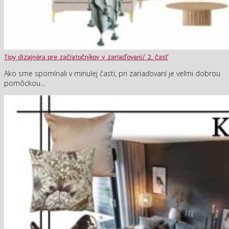
Tipy dizajnéra pre začiatočníkov v zariaďovaní/ 2. časť
Ako sme spomínali v minulej časti, pri zariaďovaní je veľmi dobrou
pomôckou…