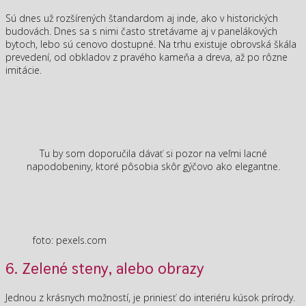
Sú dnes už rozšírených štandardom aj inde, ako v historických
budovách. Dnes sa s nimi často stretávame aj v panelákových
bytoch, lebo sú cenovo dostupné. Na trhu existuje obrovská škála
prevedení, od obkladov z pravého kameňa a dreva, až po rôzne
imitácie.
Tu by som doporučila dávať si pozor na veľmi lacné
napodobeniny, ktoré pôsobia skôr gýčovo ako elegantne.
foto: pexels.com
6. Zelené steny, alebo obrazy
Jednou z krásnych možností, je priniesť do interiéru kúsok prírody.