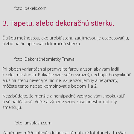
foto: pexels.com
3. Tapetu, alebo dekoračnú stierku.
Ďalšou možnosťou, ako urobiť stenu zaujímavou je otapetovať ju,
alebo na ňu aplikovať dekoračnú stierku.
foto: Dekoračnéomietky Trnava
Pri oboch variantách si premyslite farbu a vzor, aby vám ladil
k celej miestnosti. Pokiaľ je vzor veľmi výrazný, nechajte ho vyniknúť
a už na stenu nevešajte nič iné. Ak je vzor jemný a nevýrazný,
môžete tento nápad kombinovať s bodom 1 a 2.
Nezabúdajte, že menšie a nenápadné vzory sa vám „neokukajú“
a sú nadčasové. Veľké a výrazné vzory zase priestor opticky
zmenšujú.
foto: unsplash.com
Zaujímavo môžu interiér doladiť aj tématické fototapety. Tu však