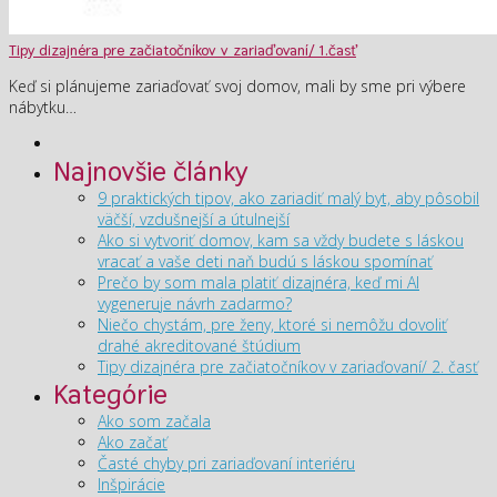
Tipy dizajnéra pre začiatočníkov v zariaďovaní/ 1.časť
Keď si plánujeme zariaďovať svoj domov, mali by sme pri výbere
nábytku…
Najnovšie články
9 praktických tipov, ako zariadiť malý byt, aby pôsobil
väčší, vzdušnejší a útulnejší
Ako si vytvoriť domov, kam sa vždy budete s láskou
vracať a vaše deti naň budú s láskou spomínať
Prečo by som mala platiť dizajnéra, keď mi AI
vygeneruje návrh zadarmo?
Niečo chystám, pre ženy, ktoré si nemôžu dovoliť
drahé akreditované štúdium
Tipy dizajnéra pre začiatočníkov v zariaďovaní/ 2. časť
Kategórie
Ako som začala
Ako začať
Časté chyby pri zariaďovaní interiéru
Inšpirácie