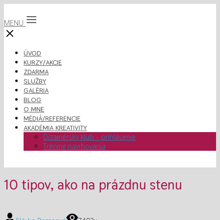
MENU
ÚVOD
KURZY/AKCIE
ZDARMA
SLUŽBY
GALÉRIA
BLOG
O MNE
MÉDIÁ/REFERENCIE
AKADÉMIA KREATIVITY
Dizajnérsky klub – prihlásenie
Tréning navrhovania
10 tipov, ako na prázdnu stenu