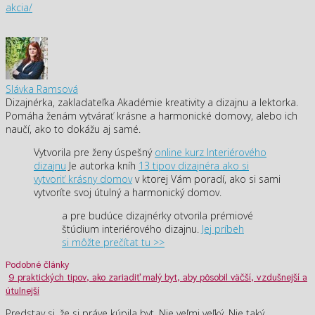
akcia/
Slávka Ramsová
Dizajnérka, zakladateľka Akadémie kreativity a dizajnu a lektorka.
Pomáha ženám vytvárať krásne a harmonické domovy, alebo ich
naučí, ako to dokážu aj samé.
Vytvorila pre ženy úspešný
online kurz Interiérového
dizajnu
Je autorka kníh
13 tipov dizajnéra ako si
vytvoriť krásny domov
v ktorej Vám poradí, ako si sami
vytvoríte svoj útulný a harmonický domov.
a pre budúce dizajnérky otvorila prémiové
štúdium interiérového dizajnu.
Jej príbeh
si môžte prečítat tu >>
Podobné články
9 praktických tipov, ako zariadiť malý byt, aby pôsobil väčší, vzdušnejší a
útulnejší
Predstav si, že si práve kúpila byt. Nie veľmi veľký. Nie taký,…