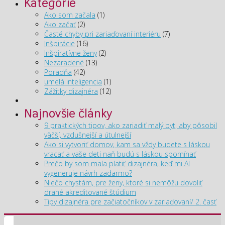
Kategórie
Ako som začala
(1)
Ako začať
(2)
Časté chyby pri zariaďovaní interiéru
(7)
Inšpirácie
(16)
Inšpiratívne ženy
(2)
Nezaradené
(13)
Poradňa
(42)
umelá inteligencia
(1)
Zážitky dizajnéra
(12)
Najnovšie články
9 praktických tipov, ako zariadiť malý byt, aby pôsobil
väčší, vzdušnejší a útulnejší
Ako si vytvoriť domov, kam sa vždy budete s láskou
vracať a vaše deti naň budú s láskou spomínať
Prečo by som mala platiť dizajnéra, keď mi AI
vygeneruje návrh zadarmo?
Niečo chystám, pre ženy, ktoré si nemôžu dovoliť
drahé akreditované štúdium
Tipy dizajnéra pre začiatočníkov v zariaďovaní/ 2. časť