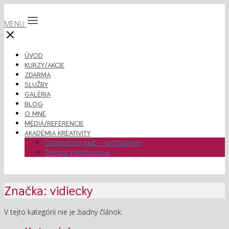
MENU
ÚVOD
KURZY/AKCIE
ZDARMA
SLUŽBY
GALÉRIA
BLOG
O MNE
MÉDIÁ/REFERENCIE
AKADÉMIA KREATIVITY
Dizajnérsky klub – prihlásenie
Tréning navrhovania
Značka: vidiecky
V tejto kategórii nie je žiadny článok.