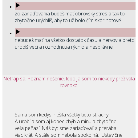
zo zariaďovania budeš mať obrovský stres a tak to
zbytočne urýchliš, aby to už bolo čím skôr hotové
nebudeš mať na všetko dostatok času a nervov a preto
urobíš veci a rozhodnutia rýchlo a nesprávne
Netráp sa. Poznám riešenie, lebo ja som to niekedy prežívala
rovnako.
Sama som kedysi riešila všetky tieto strachy.
A urobila som aj kopec chýb a minula zbytočne
veľa peňazí. Náš byt sme zariaďovali a prerábali
viac krát. A stále som nebola spokojná. Ustavične