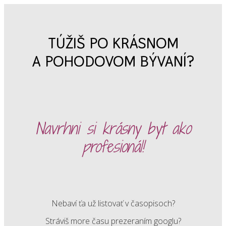
TÚŽIŠ PO KRÁSNOM
A POHODOVOM BÝVANÍ?
Navrhni si krásny byt ako
profesionál!
Nebaví ťa už listovať v časopisoch?
Stráviš more času prezeraním googlu?