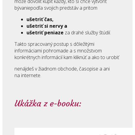
môže dovoliť kúpiť každý, kto si chce vytvoriť
bývaniepodľa svojich predstáv a pritom
ušetriť čas,
ušetriť si nervy a
ušetriť peniaze
za drahé služby štúdií.
Takto spracovaný postup s dôležitými
informáciami pohromade a s množstvom
konkrétnych informácií kam kliknúť a ako to urobiť
nenájdeš v žiadnom obchode, časopise a ani
na internete.
Ukážka z e-booku: