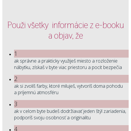
Použi všetky informácie z e-booku
a objav, že
1
ak správne a prakticky využiješ miesto a rozloženie
nábytku, získaš v byte viac priestoru a pocit bezpečia
2
ak si zvolíš farby, ktoré miluješ, vytvoríš doma pohodu
a príjemnú atmosféru
3
ak v celom byte budeš dodržiavať jeden štýl zariadenia,
podporíš svoju osobnosť a originalitu
4