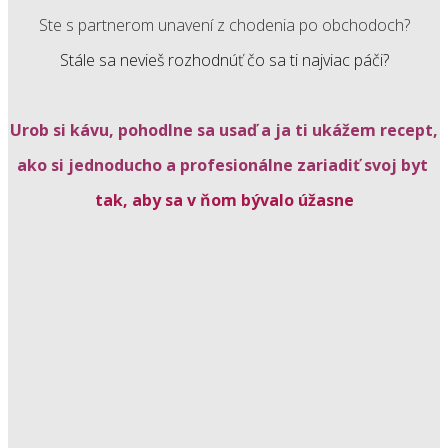
Ste s partnerom unavení z chodenia po obchodoch?
Stále sa nevieš rozhodnúť čo sa ti najviac páči?
Urob si kávu, pohodlne sa usaď a ja ti ukážem recept,
ako si jednoducho a profesionálne z
ariadiť
svoj byt
tak, aby sa v ňom bývalo úžasne