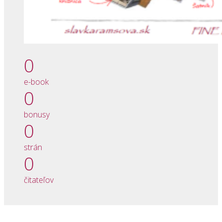
0
e-book
0
bonusy
0
strán
0
čitateľov