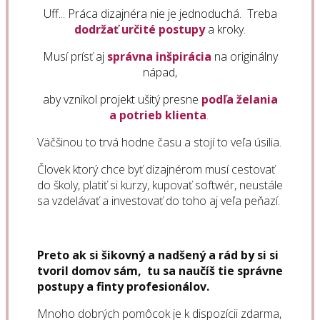
Uff... Práca dizajnéra nie je jednoduchá.
Treba
dodržať určité postupy
a kroky.
Musí prísť aj
správna inšpirácia
na originálny
nápad,
aby vznikol projekt ušitý presne
podľa želania
a potrieb klienta
.
Väčšinou to trvá hodne času a stojí to veľa úsilia.
Človek ktorý chce byť dizajnérom musí cestovať
do školy, platiť si kurzy, kupovať softwér, neustále
sa vzdelávať a investovať do toho aj veľa peňazí.
Preto ak si šikovný a nadšený a rád by si si
tvoril domov sám,
tu sa naučíš tie správne
postupy a finty profesionálov.
Mnoho dobrých pomôcok je k dispozícii zdarma,