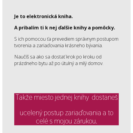
Je to elektronická kniha.
A pribalím ti k nej ďalšie knihy a pomôcky.
S ich pomocou ťa prevediem správnym postupom
tvorenia a zariaďovania krásneho bývania.
Naučíš sa ako sa dostať krok po kroku od
prázdneho bytu až po útulný a milý domov.
Takže miesto jednej knihy dostaneš
ucelený postup zariaďovania a to
celé s mojou zárukou.