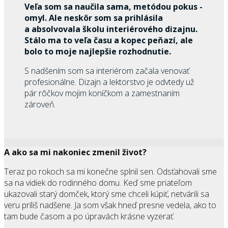
Veľa som sa naučila sama, metódou pokus -
omyl. Ale neskôr som sa prihlásila
a absolvovala školu interiérového dizajnu.
Stálo ma to veľa času a kopec peňazí, ale
bolo to moje najlepšie rozhodnutie.
S nadšením som sa interiérom začala venovať
profesionálne. Dizajn a lektorstvo je odvtedy už
pár rôčkov mojim koníčkom a zamestnaním
zároveň.
A ako sa mi nakoniec zmenil život?
Teraz po rokoch sa mi konečne splnil sen. Odsťahovali sme
sa na vidiek do rodinného domu. Keď sme priateľom
ukazovali starý domček, ktorý sme chceli kúpiť, netvárili sa
veru príliš nadšene. Ja som však hneď presne vedela, ako to
tam bude časom a po úpravách krásne vyzerať.