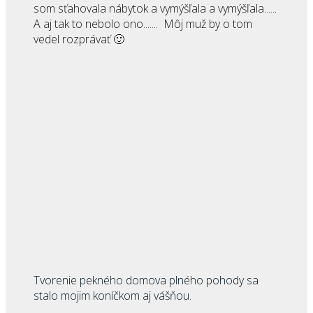
som sťahovala nábytok a vymýšľala a vymýšľala......
A aj tak to nebolo ono....... Môj muž by o tom
vedel rozprávať 🙂
Tvorenie pekného domova plného pohody sa
stalo mojim koníčkom aj vášňou.