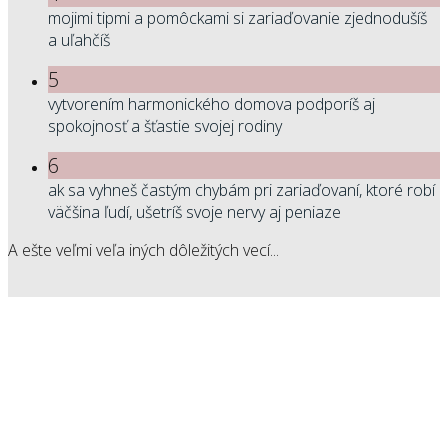
mojimi tipmi a pomôckami si zariaďovanie zjednodušíš
a uľahčíš
5
vytvorením harmonického domova podporíš aj
spokojnosť a šťastie svojej rodiny
6
ak sa vyhneš častým chybám pri zariaďovaní, ktoré robí
väčšina ľudí, ušetríš svoje nervy aj peniaze
A ešte veľmi veľa iných dôležitých vecí...