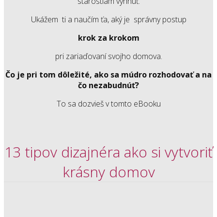
starostiam vyhnúť.
Ukážem ti a naučím ťa, aký je správny postup
krok za krokom
pri zariaďovaní svojho domova.
Čo je pri tom dôležité, ako sa múdro rozhodovať a na
čo nezabudnúť?
To sa dozvieš v tomto eBooku
13 tipov dizajnéra ako si vytvoriť
krásny domov