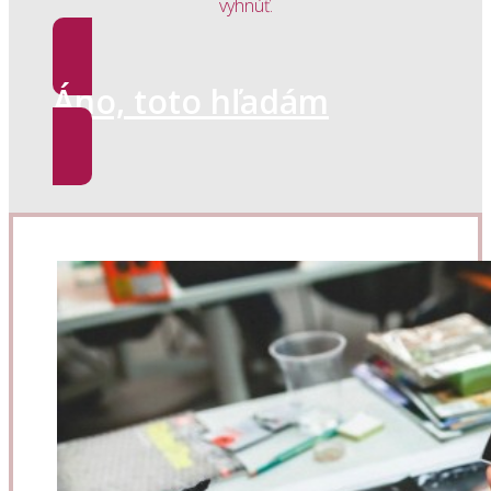
vyhnúť.
Áno, toto hľadám