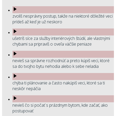
zvolíš nesprávny postup, takže na niektoré dôležité veci
prídeš až keď je už neskoro
ušetríš síce za služby interiérových štúdií, ale vlastnými
chybami sa pripravíš o oveľa väčšie peniaze
nevieš sa správne rozhodnúť a preto kúpiš veci, ktoré
sa do tvojho bytu nehodia alebo k sebe neladia
chýba ti plánovanie a často nakúpiš veci, ktoré sa ti
neskôr nepáčia
nevieš čo si počať s prázdnym bytom, kde začať, ako
postupovať