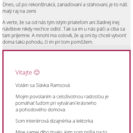
Dnes, už po rekonštrukcii, zariaďovaní a sťahovaní, je to náš
malý raj na zemi.
A verte, že sa od nás tým istým priateľom ani žiadnej inej
návšteve nikdy nechce odísť...Tak sa im u nás páči a cítia sa
tam príjemne. A mnohí ma oslovili, že aj oni by chceli vytvoriť
doma takú pohodu, či im pri tom pomôžem...
Vitajte 🙂
Volám sa Slávka Ramsová.
Mojim povolaním a celoživotnou radosťou je
pomáhať ľuďom pri vytváraní krásneho
a pohodového domova.
Som interiérová dizajnérka a lektorka.
Mne samej dlho trvalo, kým som prišla na to,