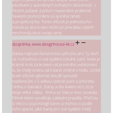
pikoškami z autorkiných bohatých skúseností :-).
Pestré, pútavé a pritom maximálne praktické.
Skvelými pomocníkmi sú aj kniha farieb
a projektový list. Tento eBook je jednoducho
investícia, ktorá vám môže pri prerábke ušetriť
mnohonásobok svojej ceny!
dizajnérka, www.designhouse-kk.cz
Slávka napsala fantastickou příručku pro Ty, kteří
se rozhodnou si své bydlení zútulnit sami. Vede je
krásně krok za krokem od prvotního uvědomění
si, že chtějí změnu až k dané změně v reálu. Určitě
bude eBook výborně sloužit spoustě
nadšencům:-) S velkou radostí jsem si přečetla
i knihu o barvách. Barvy a vše kolem nich, to je
moje velká záliba... Kniha se Slávce moc povedla.
Pěkně lidem vysvětluje základní pravidla. Přečtou
si něco o psychologii barev a mohou si podle
toho ujasnit, jaké barvy pro své bydlení chtějí