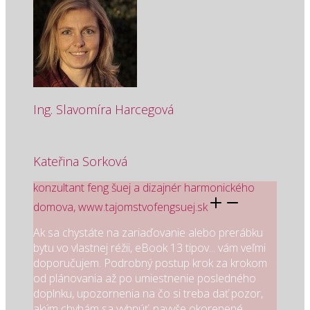
Ing. Slavomíra Harcegová
Kateřina Sorková
konzultant feng šuej a dizajnér harmonického
domova, www.tajomstvofengsuej.sk
Ak sa chystáte na zariaďovanie alebo prerábku
bytu vo vlastnej réžii, eBook 13 tipov... vám veľmi
doporučujem. Podrobný postup krok za krokom
od plánovania až po umiestnenie posledného
doplnku, upozornenia na čo si treba dať pozor,
akým chybám sa vyhnúť, navyše okorenené