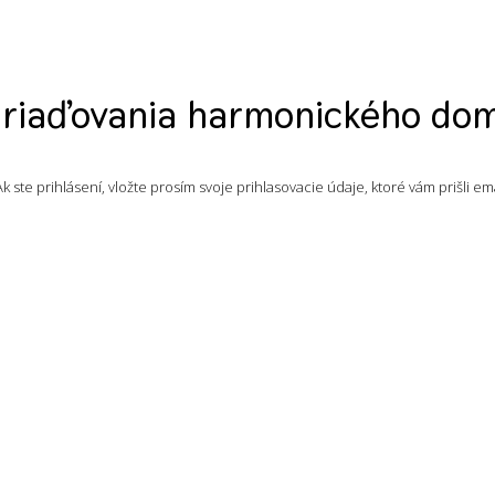
riaďovania harmonického do
 ste prihlásení, vložte prosím svoje prihlasovacie údaje, ktoré vám prišli ema